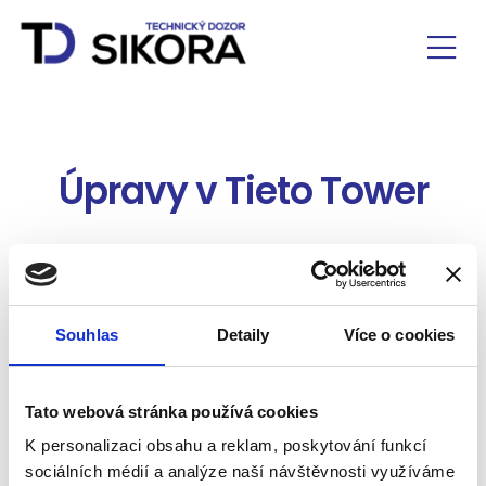
Úpravy v Tieto Tower
Technický dozor nad kvalitou prováděných prací a
koordinace při jejich realizaci.
Tyto reference jsou realizováno v rámci zastoupení
Souhlas
Detaily
Více o cookies
společnosti Grimo s.r.o. a jsou použity s jejím
laskavým svolením.
Tato webová stránka používá cookies
Zhotovitel:
CTP Park
K personalizaci obsahu a reklam, poskytování funkcí
sociálních médií a analýze naší návštěvnosti využíváme